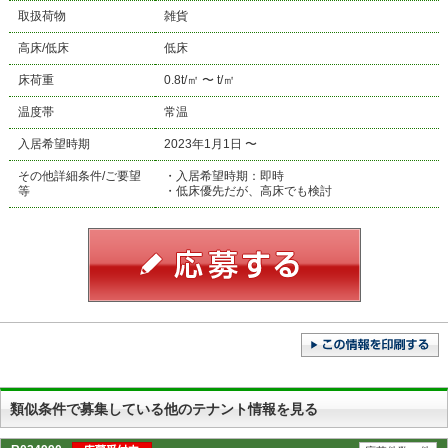
取扱荷物
雑貨
高床/低床
低床
床荷重
0.8t/㎡ 〜 t/㎡
温度帯
常温
入居希望時期
2023年1月1日 〜
その他詳細条件/ご要望
・入居希望時期：即時
等
・低床優先だが、高床でも検討
類似条件で募集している他のテナント情報を見る